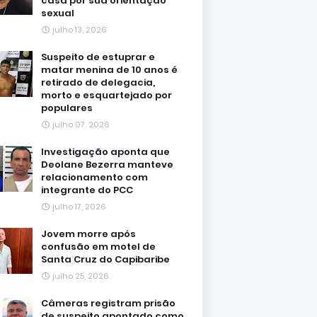
casa por sua orientação
sexual
julho 13, 2026
Suspeito de estuprar e
matar menina de 10 anos é
retirado de delegacia,
morto e esquartejado por
populares
julho 07, 2026
Investigação aponta que
Deolane Bezerra manteve
relacionamento com
integrante do PCC
julho 17, 2026
Jovem morre após
confusão em motel de
Santa Cruz do Capibaribe
julho 25, 2026
Câmeras registram prisão
de suspeito apontado como