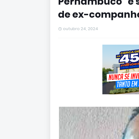
Pernambuco" é 
de ex-companhe
outubro 24, 2024