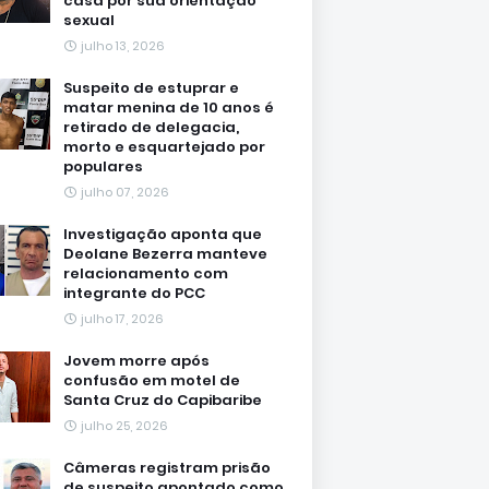
casa por sua orientação
sexual
julho 13, 2026
Suspeito de estuprar e
matar menina de 10 anos é
retirado de delegacia,
morto e esquartejado por
populares
julho 07, 2026
Investigação aponta que
Deolane Bezerra manteve
relacionamento com
integrante do PCC
julho 17, 2026
Jovem morre após
confusão em motel de
Santa Cruz do Capibaribe
julho 25, 2026
Câmeras registram prisão
de suspeito apontado como