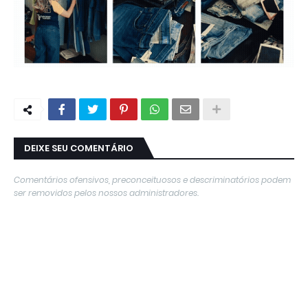
DEIXE SEU COMENTÁRIO
Comentários ofensivos, preconceituosos e descriminatórios podem
ser removidos pelos nossos administradores.