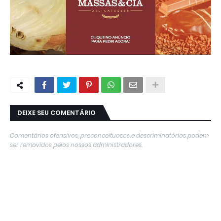
DEIXE SEU COMENTÁRIO
Comentários ofensivos, preconceituosos e descriminatórios podem
ser removidos pelos nossos administradores.