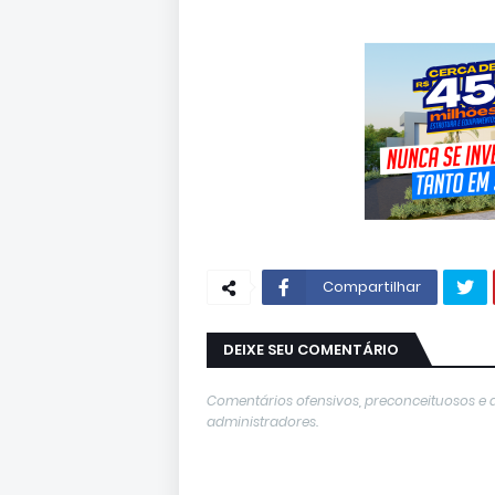
Compartilhar
DEIXE SEU COMENTÁRIO
Comentários ofensivos, preconceituosos e 
administradores.