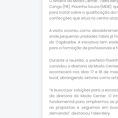
O síndico do Moda Center, Tales Ner
Congo (PB), Flavinha Souza (MDB), 
para tratar sobre a qualificação da 
confecções que atua no centro atac
A visita ocorreu como desdobramen
onde pequenas unidades fabris já f
do Capibaribe. A iniciativa tem evi
para a formação de profissionais e f
Durante a reunião, a prefeita Flavin
convidou a diretoria do Moda Center
acontecerá nos dias 17 e 18 de mai
local, abrangendo setores como art
“A busca por soluções para a escas
da diretoria do Moda Center. O i
fundamental para ampliarmos as po
as propostas e seguimos em busca
demanda”, destacou Tales Nery.