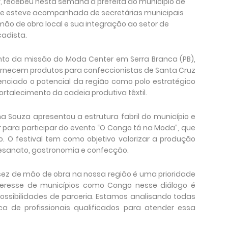
y, recebeu nesta semana a prefeita do município de
que esteve acompanhada de secretárias municipais
mão de obra local e sua integração ao setor de
adista.
to da missão do Moda Center em Serra Branca (PB),
ornecem produtos para confeccionistas de Santa Cruz
denciado o potencial da região como polo estratégico
ortalecimento da cadeia produtiva têxtil.
ha Souza apresentou a estrutura fabril do município e
 para participar do evento “O Congo tá na Moda”, que
o. O festival tem como objetivo valorizar a produção
esanato, gastronomia e confecção.
sez de mão de obra na nossa região é uma prioridade
nteresse de municípios como Congo nesse diálogo é
ssibilidades de parceria. Estamos analisando todas
 de profissionais qualificados para atender essa