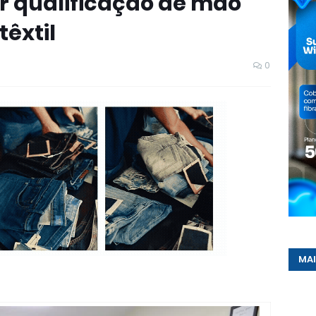
ir qualificação de mão
têxtil
0
MAI