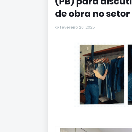
(PB) para discut
de obra no setor 
fevereiro 26, 2025