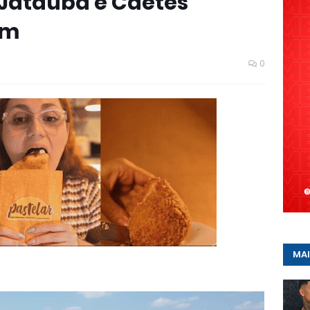
Jataúba e Caetés
em
0
MAI