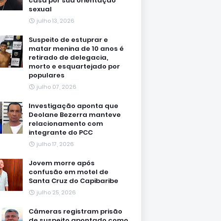
casa por sua orientação
sexual
julho 13, 2026
Suspeito de estuprar e
matar menina de 10 anos é
retirado de delegacia,
morto e esquartejado por
populares
julho 07, 2026
Investigação aponta que
Deolane Bezerra manteve
relacionamento com
integrante do PCC
julho 17, 2026
Jovem morre após
confusão em motel de
Santa Cruz do Capibaribe
julho 25, 2026
Câmeras registram prisão
de suspeito apontado como