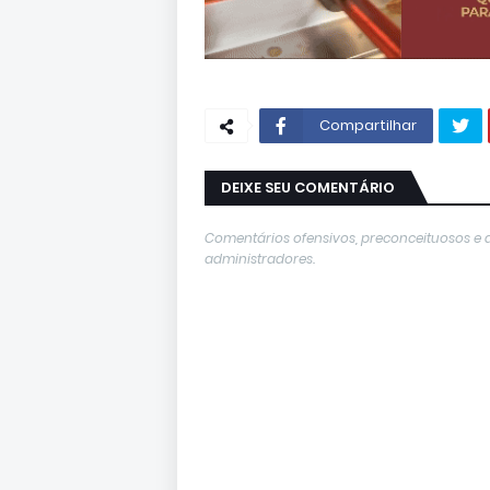
Compartilhar
DEIXE SEU COMENTÁRIO
Comentários ofensivos, preconceituosos e 
administradores.