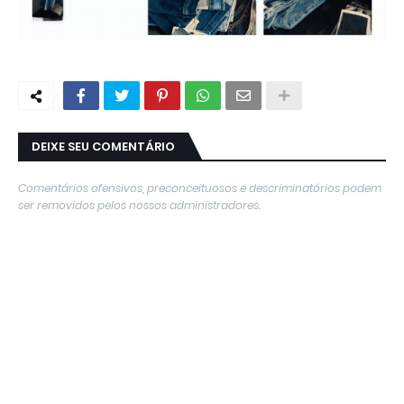
DEIXE SEU COMENTÁRIO
Comentários ofensivos, preconceituosos e descriminatórios podem
ser removidos pelos nossos administradores.