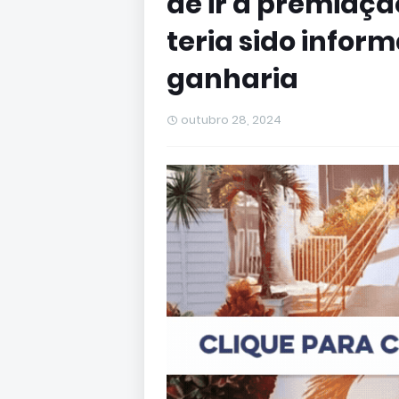
de ir a premiaçã
teria sido infor
ganharia
outubro 28, 2024