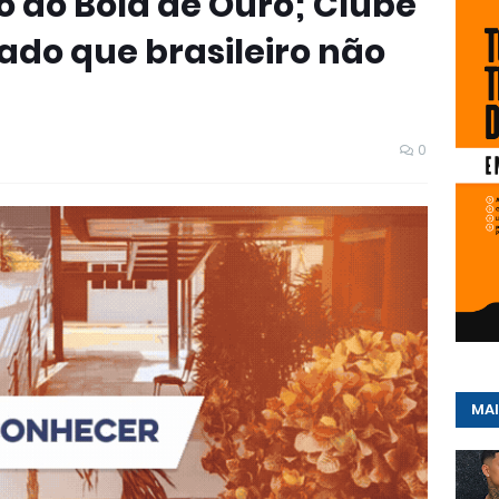
o do Bola de Ouro; Clube
mado que brasileiro não
0
MAI