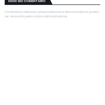
DEIXE SEU COMENTÁRIO
Comentários ofensivos, preconceituosos e descriminatórios podem
ser removidos pelos nossos administradores.