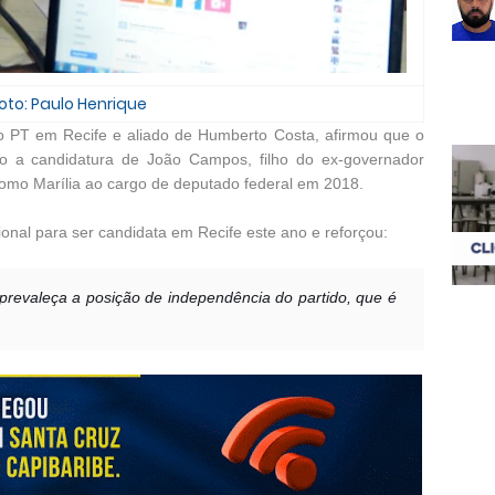
oto: Paulo Henrique
o PT em Recife e aliado de Humberto Costa, afirmou que o
io a candidatura de João Campos, filho do ex-governador
como Marília ao cargo de deputado federal em 2018.
ional para ser candidata em Recife este ano e reforçou:
prevaleça a posição de independência do partido, que é