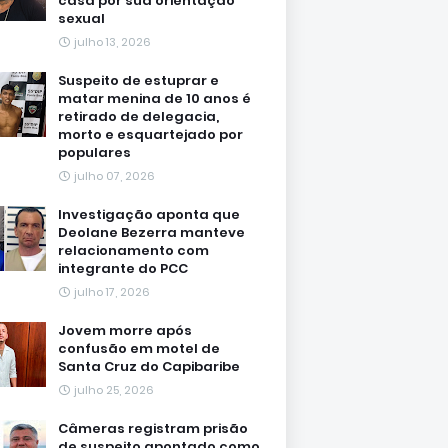
casa por sua orientação
sexual
julho 13, 2026
Suspeito de estuprar e
matar menina de 10 anos é
retirado de delegacia,
morto e esquartejado por
populares
julho 07, 2026
Investigação aponta que
Deolane Bezerra manteve
relacionamento com
integrante do PCC
julho 17, 2026
Jovem morre após
confusão em motel de
Santa Cruz do Capibaribe
julho 25, 2026
Câmeras registram prisão
de suspeito apontado como