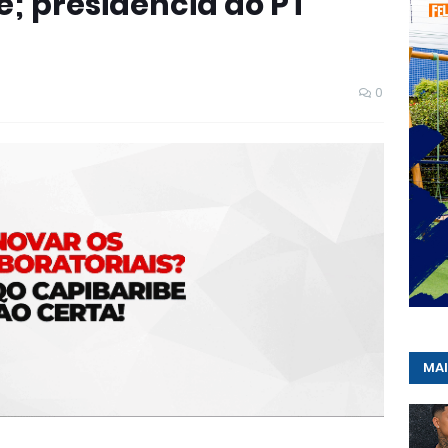
fe; presidência do PT
0
MAI