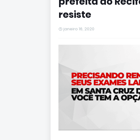
prefeita do Reci
resiste
janeiro 16, 2020