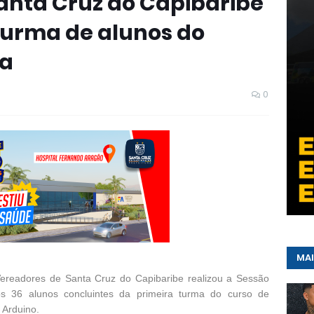
anta Cruz do Capibaribe
turma de alunos do
ca
0
MAI
Vereadores de Santa Cruz do Capibaribe realizou a Sessão
os 36 alunos concluintes da primeira turma do curso de
 Arduino.