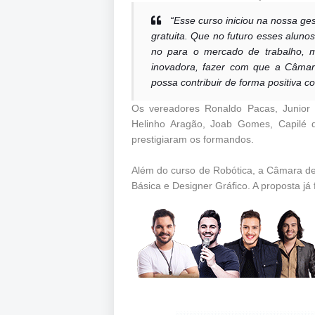
“Esse curso iniciou na nossa g
gratuita. Que no futuro esses aluno
no para o mercado de trabalho, 
inovadora, fazer com que a Câmara
possa contribuir de forma positiva c
Os vereadores Ronaldo Pacas, Junior 
Helinho Aragão, Joab Gomes, Capilé d
prestigiaram os formandos.
Além do curso de Robótica, a Câmara de
Básica e Designer Gráfico. A proposta já