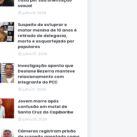
casa por sua orientação
sexual
julho 13, 2026
Suspeito de estuprar e
matar menina de 10 anos é
retirado de delegacia,
morto e esquartejado por
populares
julho 07, 2026
Investigação aponta que
Deolane Bezerra manteve
relacionamento com
integrante do PCC
julho 17, 2026
Jovem morre após
confusão em motel de
Santa Cruz do Capibaribe
julho 25, 2026
Câmeras registram prisão
de suspeito apontado como