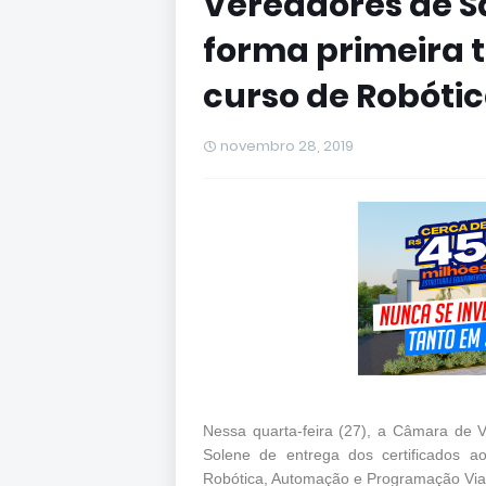
Vereadores de S
forma primeira 
curso de Robóti
novembro 28, 2019
Nessa quarta-feira (27), a Câmara de 
Solene de entrega dos certificados a
Robótica, Automação e Programação Via