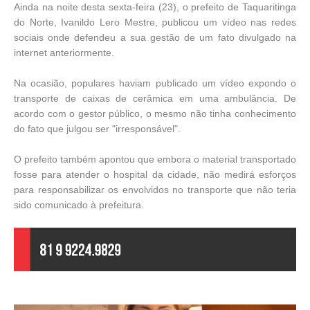
Ainda na noite desta sexta-feira (23), o prefeito de Taquaritinga
do Norte, Ivanildo Lero Mestre, publicou um vídeo nas redes
sociais onde defendeu a sua gestão de um fato divulgado na
internet anteriormente.
Na ocasião, populares haviam publicado um vídeo expondo o
transporte de caixas de cerâmica em uma ambulância. De
acordo com o gestor público, o mesmo não tinha conhecimento
do fato que julgou ser "irresponsável".
O prefeito também apontou que embora o material transportado
fosse para atender o hospital da cidade, não medirá esforços
para responsabilizar os envolvidos no transporte que não teria
sido comunicado à prefeitura.