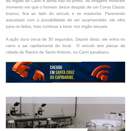
da região do Cariri e ainda não foi preso.
As imagens mostram
momento em que o homem desce despido de um Corsa Classic
branco, fica ao lado do veículo e se masturba. Parecendo
assustado com a possibilidade de ser surpreendido, ele olha
para os lados, mas continua a tocar nos órgão sexuais.
A ação dura cerca de 30 segundos. Depois disso, ele entra no
carro e sai rapidamente do local. O veículo tem placas da
cidade de Riacho de Santo Antônio, no Cariri paraibano.