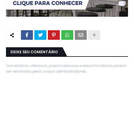
DEIXE SEU COMENTÁRIO
Comentários ofensivos, preconceituosos e descriminatórios podem
ser removidos pelos nossos administradores.