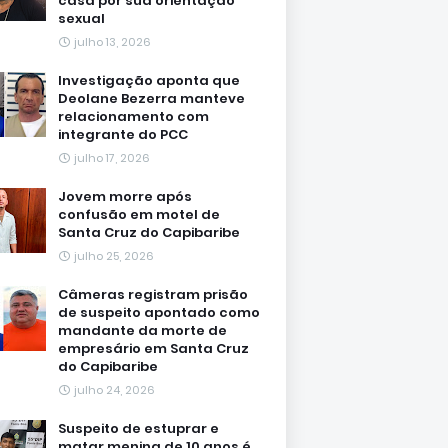
casa por sua orientação
sexual
julho 13, 2026
Investigação aponta que
Deolane Bezerra manteve
relacionamento com
integrante do PCC
julho 17, 2026
Jovem morre após
confusão em motel de
Santa Cruz do Capibaribe
julho 25, 2026
Câmeras registram prisão
de suspeito apontado como
mandante da morte de
empresário em Santa Cruz
do Capibaribe
julho 24, 2026
Suspeito de estuprar e
matar menina de 10 anos é