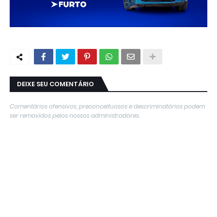
DEIXE SEU COMENTÁRIO
Comentários ofensivos, preconceituosos e descriminatórios podem
ser removidos pelos nossos administradores.