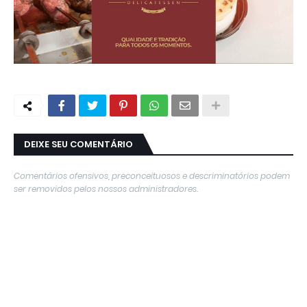
DEIXE SEU COMENTÁRIO
Comentários ofensivos, preconceituosos e descriminatórios podem
ser removidos pelos nossos administradores.