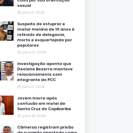
casa por sua orientação
sexual
julho 13, 2026
Suspeito de estuprar e
matar menina de 10 anos é
retirado de delegacia,
morto e esquartejado por
populares
julho 07, 2026
Investigação aponta que
Deolane Bezerra manteve
relacionamento com
integrante do PCC
julho 17, 2026
Jovem morre após
confusão em motel de
Santa Cruz do Capibaribe
julho 25, 2026
Câmeras registram prisão
de suspeito apontado como