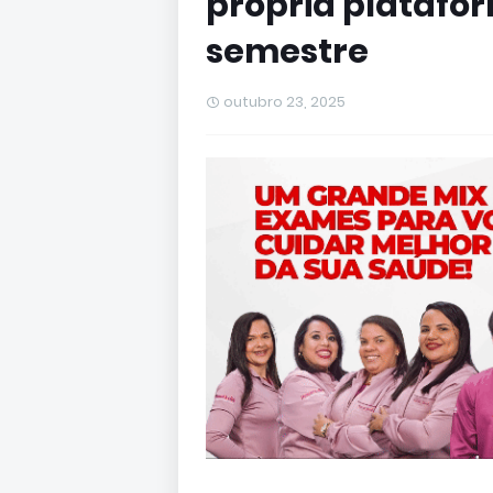
própria platafo
semestre
outubro 23, 2025