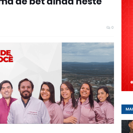
rma de bet ainda neste
0
MAI