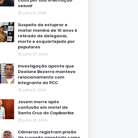
casa por sua orientação
sexual
julho 13, 2026
Suspeito de estuprar e
matar menina de 10 anos é
retirado de delegacia,
morto e esquartejado por
populares
julho 07, 2026
Investigação aponta que
Deolane Bezerra manteve
relacionamento com
integrante do PCC
julho 17, 2026
Jovem morre após
confusão em motel de
Santa Cruz do Capibaribe
julho 25, 2026
Câmeras registram prisão
de suspeito apontado como