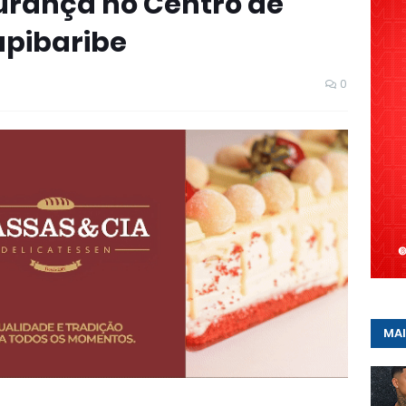
rança no Centro de
apibaribe
0
MAI