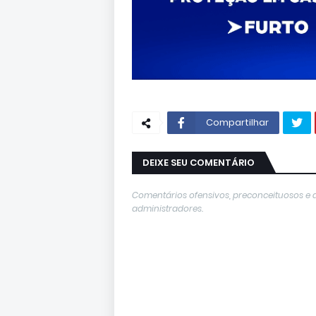
Compartilhar
DEIXE SEU COMENTÁRIO
Comentários ofensivos, preconceituosos e 
administradores.