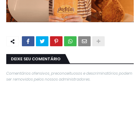
DEIXE SEU COMENTÁRIO
Comentários ofensivos, preconceituosos e descriminatórios podem
ser removidos pelos nossos administradores.