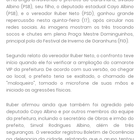
Albino (PSB), seu filho, o deputado estadual Cayo Albino
(PSB), e o vereador Ruber Neto (PSD), ganhou grande
repercussão nesta quinta-feira (17), após circular nas
redes sociais. As imagens mostram os três trocando
socos e chutes em plena Praça Mestre Dominguinhos,
principal polo do Festival de Inverno de Garanhuns (FIG).
Segundo relato do vereador Ruber Neto, o confronto teve
início quando ele foi verificar a ampliação do camarote
VIP da prefeitura. De acordo com sua versão, ao chegar
ao local, o prefeito teria se exaltado, o chamado de
"maloqueiro", tomado o microfone de suas mãos e
iniciado as agressões físicas.
Ruber afirmou ainda que também foi agredido pelo
deputado Cayo Albino e por outros membros da equipe
da prefeitura, incluindo o secretário de Obras e irmão do
prefeito, Sinval Rodrigues Albino, além de três
seguranças. O vereador registrou Boletim de Ocorrência
na delegacia da cidade, relatando que o grupo tentou