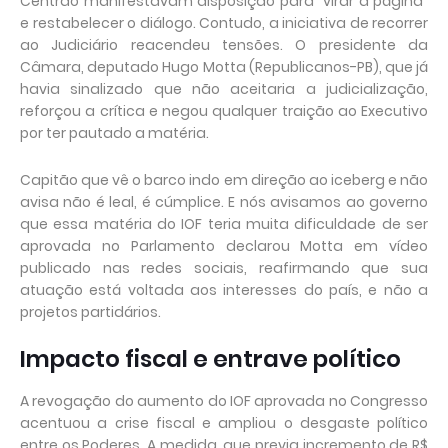
Centrão manifestavam disposição para “virar a página”
e restabelecer o diálogo. Contudo, a iniciativa de recorrer
ao Judiciário reacendeu tensões. O presidente da
Câmara, deputado Hugo Motta (Republicanos-PB), que já
havia sinalizado que não aceitaria a judicialização,
reforçou a crítica e negou qualquer traição ao Executivo
por ter pautado a matéria.
Capitão que vê o barco indo em direção ao iceberg e não
avisa não é leal, é cúmplice. E nós avisamos ao governo
que essa matéria do IOF teria muita dificuldade de ser
aprovada no Parlamento declarou Motta em vídeo
publicado nas redes sociais, reafirmando que sua
atuação está voltada aos interesses do país, e não a
projetos partidários.
Impacto fiscal e entrave político
A revogação do aumento do IOF aprovada no Congresso
acentuou a crise fiscal e ampliou o desgaste político
entre os Poderes. A medida, que previa incremento de R$