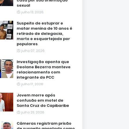
casa por sua orientação
sexual
julho 13, 2026
Suspeito de estuprar e
matar menina de 10 anos é
retirado de delegacia,
morto e esquartejado por
populares
julho 07, 2026
Investigação aponta que
Deolane Bezerra manteve
relacionamento com
integrante do PCC
julho 17, 2026
Jovem morre após
confusão em motel de
Santa Cruz do Capibaribe
julho 25, 2026
Câmeras registram prisão
de suspeito apontado como