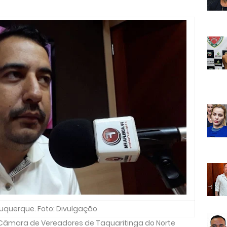
buquerque. Foto: Divulgação
 Câmara de Vereadores de Taquaritinga do Norte