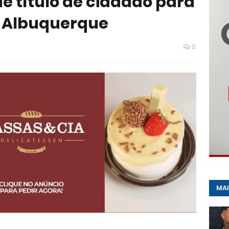
e título de cidadão para
r Albuquerque
0
MAI