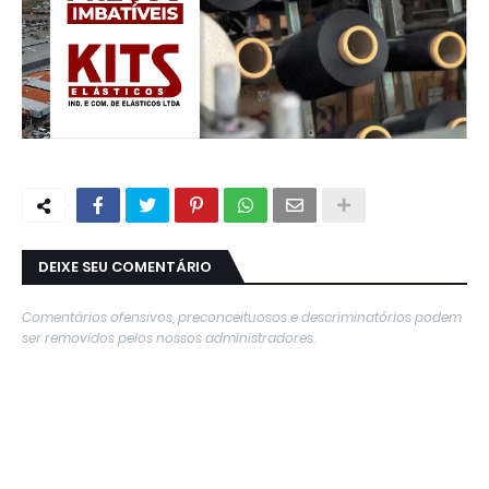
DEIXE SEU COMENTÁRIO
Comentários ofensivos, preconceituosos e descriminatórios podem
ser removidos pelos nossos administradores.