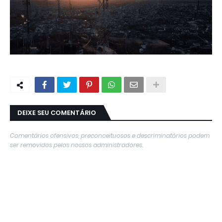
DEIXE SEU COMENTÁRIO
Comentários ofensivos, preconceituosos e descriminatórios podem
ser removidos pelos nossos administradores.