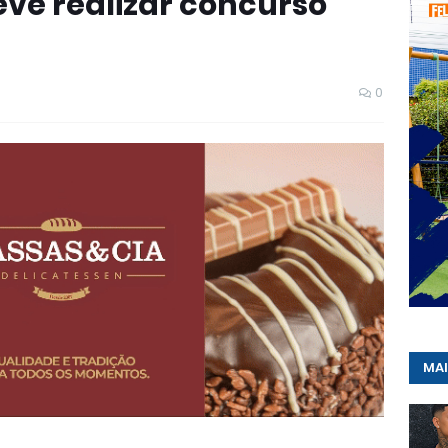
eve realizar concurso
0
MAI