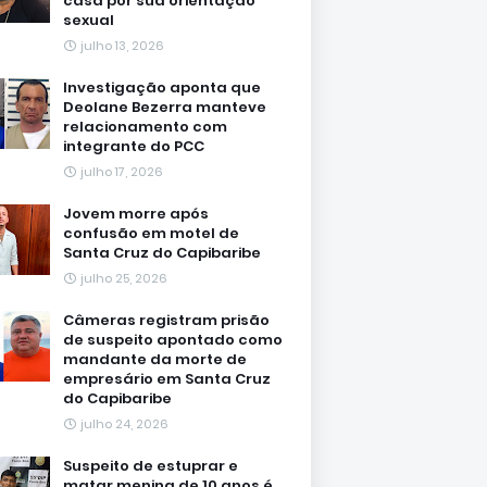
casa por sua orientação
sexual
julho 13, 2026
Investigação aponta que
Deolane Bezerra manteve
relacionamento com
integrante do PCC
julho 17, 2026
Jovem morre após
confusão em motel de
Santa Cruz do Capibaribe
julho 25, 2026
Câmeras registram prisão
de suspeito apontado como
mandante da morte de
empresário em Santa Cruz
do Capibaribe
julho 24, 2026
Suspeito de estuprar e
matar menina de 10 anos é