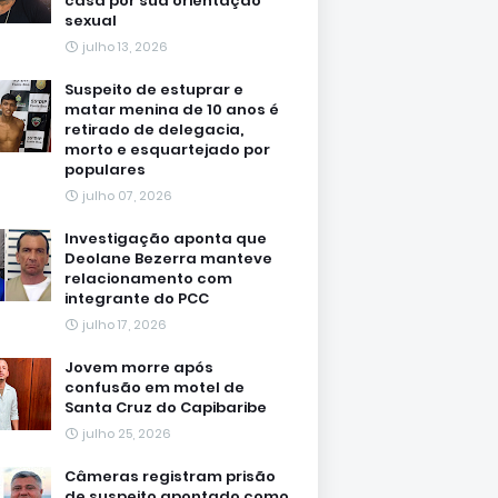
casa por sua orientação
sexual
julho 13, 2026
Suspeito de estuprar e
matar menina de 10 anos é
retirado de delegacia,
morto e esquartejado por
populares
julho 07, 2026
Investigação aponta que
Deolane Bezerra manteve
relacionamento com
integrante do PCC
julho 17, 2026
Jovem morre após
confusão em motel de
Santa Cruz do Capibaribe
julho 25, 2026
Câmeras registram prisão
de suspeito apontado como