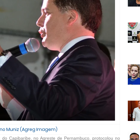
runo Muniz (Agreg Imagem)
do Capibaribe, no Agreste de Pernambuco, protocolou no