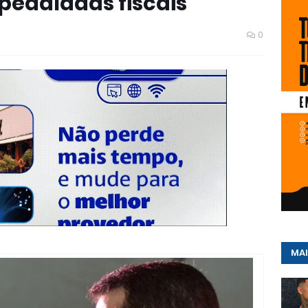
pedaladas fiscais
0
MAI