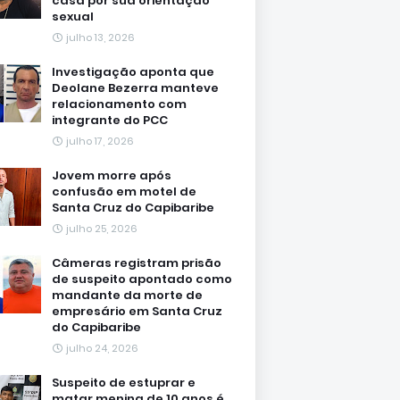
casa por sua orientação
sexual
julho 13, 2026
Investigação aponta que
Deolane Bezerra manteve
relacionamento com
integrante do PCC
julho 17, 2026
Jovem morre após
confusão em motel de
Santa Cruz do Capibaribe
julho 25, 2026
Câmeras registram prisão
de suspeito apontado como
mandante da morte de
empresário em Santa Cruz
do Capibaribe
julho 24, 2026
Suspeito de estuprar e
matar menina de 10 anos é