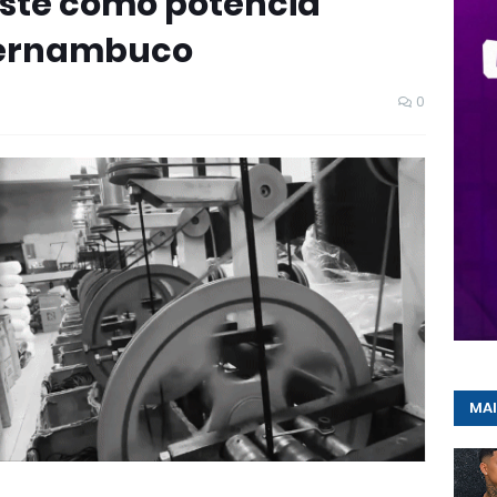
este como potência
Pernambuco
0
MAI