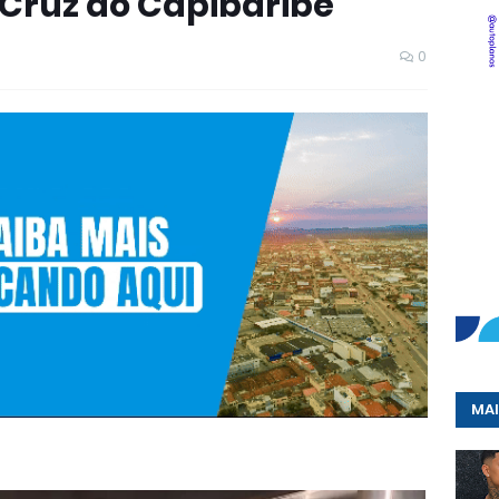
Cruz do Capibaribe
0
MAI