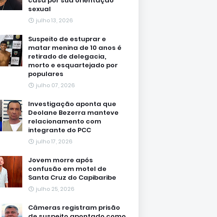
casa por sua orientação
sexual
julho 13, 2026
Suspeito de estuprar e
matar menina de 10 anos é
retirado de delegacia,
morto e esquartejado por
populares
julho 07, 2026
Investigação aponta que
Deolane Bezerra manteve
relacionamento com
integrante do PCC
julho 17, 2026
Jovem morre após
confusão em motel de
Santa Cruz do Capibaribe
julho 25, 2026
Câmeras registram prisão
de suspeito apontado como