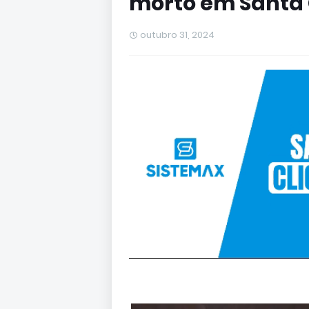
morto em Santa 
outubro 31, 2024