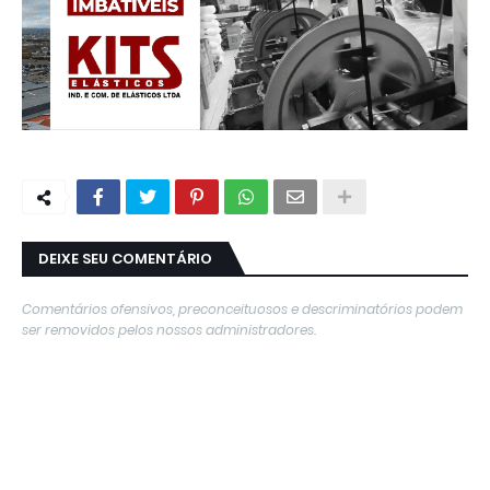
DEIXE SEU COMENTÁRIO
Comentários ofensivos, preconceituosos e descriminatórios podem
ser removidos pelos nossos administradores.