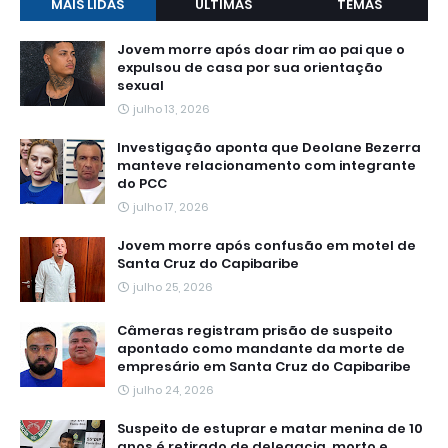
MAIS LIDAS
ÚLTIMAS
TEMAS
Jovem morre após doar rim ao pai que o
expulsou de casa por sua orientação
sexual
julho 13, 2026
Investigação aponta que Deolane Bezerra
manteve relacionamento com integrante
do PCC
julho 17, 2026
Jovem morre após confusão em motel de
Santa Cruz do Capibaribe
julho 25, 2026
Câmeras registram prisão de suspeito
apontado como mandante da morte de
empresário em Santa Cruz do Capibaribe
julho 24, 2026
Suspeito de estuprar e matar menina de 10
anos é retirado de delegacia, morto e