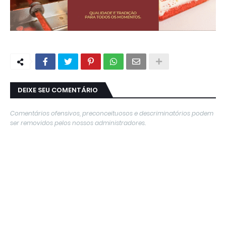
DEIXE SEU COMENTÁRIO
Comentários ofensivos, preconceituosos e descriminatórios podem
ser removidos pelos nossos administradores.