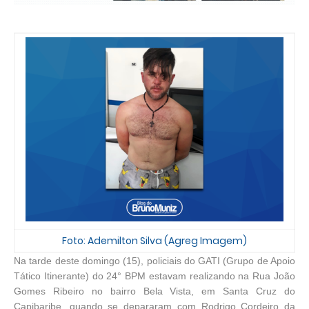
Foto: Ademilton Silva (Agreg Imagem)
Na tarde deste domingo (15), policiais do GATI (Grupo de Apoio
Tático Itinerante) do 24° BPM estavam realizando na Rua João
Gomes Ribeiro no bairro Bela Vista, em Santa Cruz do
Capibaribe, quando se depararam com Rodrigo Cordeiro da