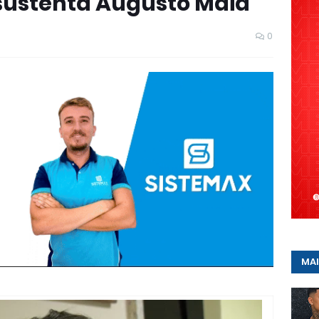
sustenta Augusto Maia
0
MAI