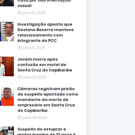
casa por sua orientação
sexual
julho 13, 2026
Investigação aponta que
Deolane Bezerra manteve
relacionamento com
integrante do PCC
julho 17, 2026
Jovem morre após
confusão em motel de
Santa Cruz do Capibaribe
julho 25, 2026
Câmeras registram prisão
de suspeito apontado como
mandante da morte de
empresário em Santa Cruz
do Capibaribe
julho 24, 2026
Suspeito de estuprar e
matar menina de 10 anos é