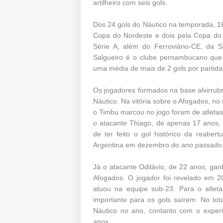
artilheiro com seis gols.
Dos 24 gols do Náutico na temporada, 
Copa do Nordeste e dois pela Copa do 
Série A, além do Ferroviário-CE, da 
Salgueiro é o clube pernambucano que
uma média de mais de 2 gols por partid
Os jogadores formados na base alvirrub
Náutico. Na vitória sobre o Afogados, 
o Timbu marcou no jogo foram de atletas
o atacante Thiago, de apenas 17 anos, 
de ter feito o gol histórico da reabert
Argentina em dezembro do ano passado
Já o atacante Odilávio, de 22 anos, ga
Afogados. O jogador foi revelado em 
atuou na equipe sub-23. Para o atlet
importante para os gols saírem. No tota
Náutico no ano, contanto com o exper
anos.