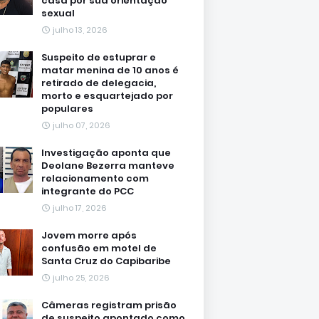
casa por sua orientação
sexual
julho 13, 2026
Suspeito de estuprar e
matar menina de 10 anos é
retirado de delegacia,
morto e esquartejado por
populares
julho 07, 2026
Investigação aponta que
Deolane Bezerra manteve
relacionamento com
integrante do PCC
julho 17, 2026
Jovem morre após
confusão em motel de
Santa Cruz do Capibaribe
julho 25, 2026
Câmeras registram prisão
de suspeito apontado como