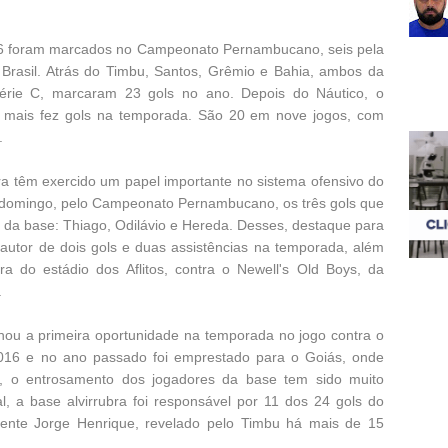
16 foram marcados no Campeonato Pernambucano, seis pela
Brasil. Atrás do Timbu, Santos, Grêmio e Bahia, ambos da
Série C, marcaram 23 gols no ano. Depois do Náutico, o
 mais fez gols na temporada. São 20 em nove jogos, com
a.
ra têm exercido um papel importante no sistema ofensivo do
no domingo, pelo Campeonato Pernambucano, os três gols que
 da base: Thiago, Odilávio e Hereda. Desses, destaque para
autor de dois gols e duas assistências na temporada, além
ura do estádio dos Aflitos, contra o Newell's Old Boys, da
.
nhou a primeira oportunidade na temporada no jogo contra o
2016 e no ano passado foi emprestado para o Goiás, onde
a, o entrosamento dos jogadores da base tem sido muito
l, a base alvirrubra foi responsável por 11 dos 24 gols do
iente Jorge Henrique, revelado pelo Timbu há mais de 15