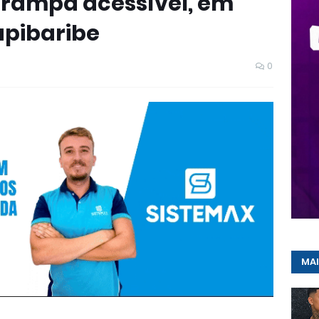
rampa acessível, em
apibaribe
0
MAI