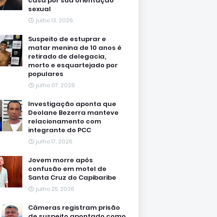
casa por sua orientação
sexual
julho 13, 2026
Suspeito de estuprar e
matar menina de 10 anos é
retirado de delegacia,
morto e esquartejado por
populares
julho 07, 2026
Investigação aponta que
Deolane Bezerra manteve
relacionamento com
integrante do PCC
julho 17, 2026
Jovem morre após
confusão em motel de
Santa Cruz do Capibaribe
julho 25, 2026
Câmeras registram prisão
de suspeito apontado como